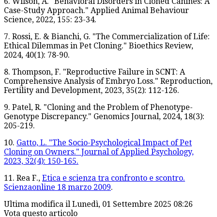
6. Wilson, A. "Behavioral Disorders in Cloned Canines: A
Case-Study Approach." Applied Animal Behaviour
Science, 2022, 155: 23-34.
7. Rossi, E. & Bianchi, G. "The Commercialization of Life:
Ethical Dilemmas in Pet Cloning." Bioethics Review,
2024, 40(1): 78-90.
8. Thompson, F. "Reproductive Failure in SCNT: A
Comprehensive Analysis of Embryo Loss." Reproduction,
Fertility and Development, 2023, 35(2): 112-126.
9. Patel, R. "Cloning and the Problem of Phenotype-
Genotype Discrepancy." Genomics Journal, 2024, 18(3):
205-219.
10.
Gatto, L. "The Socio-Psychological Impact of Pet
Cloning on Owners." Journal of Applied Psychology,
2023, 32(4): 150-165.
11. Rea F.,
Etica e scienza tra confronto e scontro.
Scienzaonline 18 marzo 2009
.
Ultima modifica il Lunedì, 01 Settembre 2025 08:26
Vota questo articolo