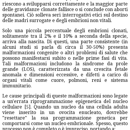
riescono a svilupparsi correttamente e la maggior parte
delle gravidanze clonate fallisce o si conclude con aborti
spontanei. Ciò solleva seri interrogativi etici sul destino
delle madri surrogate e degli embrioni non vitali.
Solo una piccola percentuale degli embrioni clonati,
solitamente tra il 2% e il 10% a seconda della specie,
arriva alla nascita. Di questi, una parte consistente (in
alcuni studi si parla di circa il 30-50%) presenta
malformazioni congenite o altri problemi di salute che
possono manifestarsi subito o nelle prime fasi di vita.
Tali malformazioni includono la sindrome da prole
grande (LOS), caratterizzata da una crescita fetale
anomala e dimensioni eccessive, e difetti a carico di
organi vitali come cuore, polmoni, reni e sistema
immunitario.
Le cause principali di queste malformazioni sono legate
a un'errata riprogrammazione epigenetica del nucleo
cellulare [5]. Quando un nucleo da una cellula adulta
viene inserito in un ovocita enucleato, dovrebbe
"resettare" la sua programmazione genetica per
comportarsi come un nucleo embrionale. Spesso, questo
processo non è completo o è impreciso, portando a: