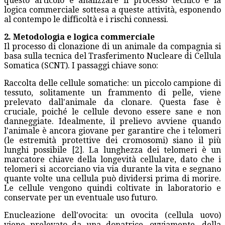
questo articolo è analizzare il processo tecnico e la
logica commerciale sottesa a queste attività, esponendo
al contempo le difficoltà e i rischi connessi.
2. Metodologia e logica commerciale
Il processo di clonazione di un animale da compagnia si
basa sulla tecnica del Trasferimento Nucleare di Cellula
Somatica (SCNT). I passaggi chiave sono:
Raccolta delle cellule somatiche: un piccolo campione di
tessuto, solitamente un frammento di pelle, viene
prelevato dall'animale da clonare. Questa fase è
cruciale, poiché le cellule devono essere sane e non
danneggiate. Idealmente, il prelievo avviene quando
l'animale è ancora giovane per garantire che i telomeri
(le estremità protettive dei cromosomi) siano il più
lunghi possibile [2]. La lunghezza dei telomeri è un
marcatore chiave della longevità cellulare, dato che i
telomeri si accorciano via via durante la vita e segnano
quante volte una cellula può dividersi prima di morire.
Le cellule vengono quindi coltivate in laboratorio e
conservate per un eventuale uso futuro.
Enucleazione dell'ovocita: un ovocita (cellula uovo)
viene prelevato da una donatrice, ovviamente, della