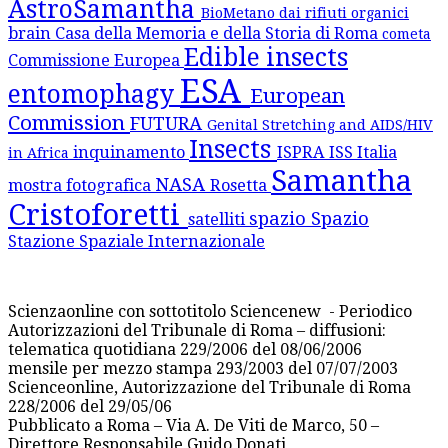
AstroSamantha
BioMetano dai rifiuti organici
brain
Casa della Memoria e della Storia di Roma
cometa
Edible insects
Commissione Europea
ESA
entomophagy
European
Commission
FUTURA
Genital Stretching and AIDS/HIV
Insects
inquinamento
ISPRA
ISS
Italia
in Africa
Samantha
NASA
mostra fotografica
Rosetta
Cristoforetti
spazio
Spazio
satelliti
Stazione Spaziale Internazionale
Scienzaonline con sottotitolo Sciencenew - Periodico
Autorizzazioni del Tribunale di Roma – diffusioni:
telematica quotidiana 229/2006 del 08/06/2006
mensile per mezzo stampa 293/2003 del 07/07/2003
Scienceonline, Autorizzazione del Tribunale di Roma
228/2006 del 29/05/06
Pubblicato a Roma – Via A. De Viti de Marco, 50 –
Direttore Responsabile Guido Donati