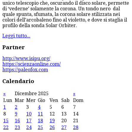
unico telescopio che, oscurando il disco solare, permette
di ‘vederne’ solamente la corona. Un tondo nero dal
quale spunta, sfumata, la corona solare stilizzata nei
colori dell’arcobaleno fino al violetto, e dove si staglia il
profilo della sonda Solar Orbiter.
Leggi tutto...
Partner
http://www.isipu.org/
https://scienzaonline.com/
https://paleofox.com
Calendario
«
Dicembre 2025
»
Lun
Mar
Mer
Gio
Ven
Sab
Dom
1
2
3
4
5
6
7
8
9
10
11
12
13
14
15
16
17
18
19
20
21
22
23
24
25
26
27
28